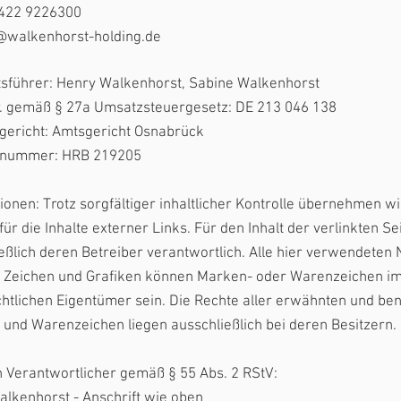
5422 9226300
@walkenhorst-holding.de
tsführer: Henry Walkenhorst, Sabine Walkenhorst
r. gemäß § 27a Umsatzsteuergesetz:
DE 213 046 138
gericht: Amtsgericht Osnabrück
rnummer:
HRB 219205
ionen: Trotz sorgfältiger inhaltlicher Kontrolle übernehmen wi
für die Inhalte externer Links. Für den Inhalt der verlinkten Se
eßlich deren Betreiber verantwortlich. Alle hier verwendeten
, Zeichen und Grafiken können Marken- oder Warenzeichen im
chtlichen Eigentümer sein. Die Rechte aller erwähnten und be
und Warenzeichen liegen ausschließlich bei deren Besitzern.
ch Verantwortlicher gemäß § 55 Abs. 2 RStV:
lkenhorst - Anschrift wie oben