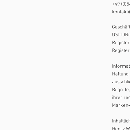
+49 (0)
kontakt
Geschäf
USt-IdN
Register
Registe
Informat
Haftung 
ausschli
Begriffe
ihrer re
Marken- 
Inhaltli
Henry Wa