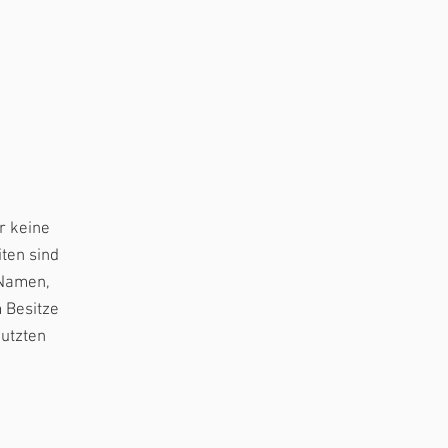
r keine
iten sind
 Namen,
 Besitze
nutzten